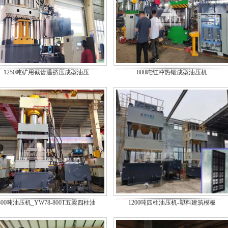
1250吨矿用截齿温挤压成型油压
800吨红冲热锻成型油压机
800吨油压机_YW78-800T五梁四柱油
1200吨四柱油压机-塑料建筑模板