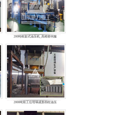
200吨框架式油压机_高精密伺服
2000吨双工位坩埚成形四柱油压