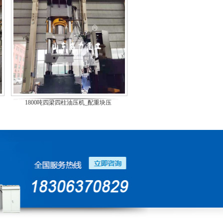
1800吨四梁四柱油压机_配重块压