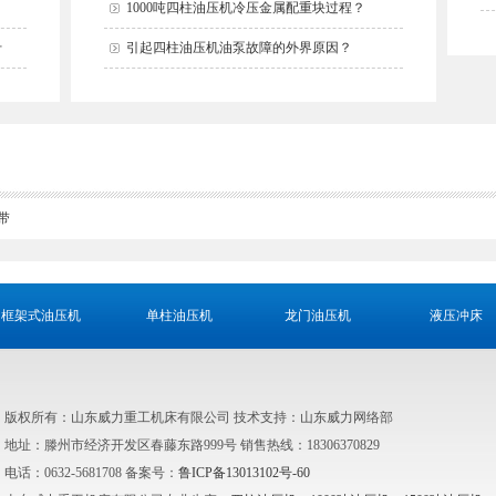
1000吨四柱油压机冷压金属配重块过程？
什
引起四柱油压机油泵故障的外界原因？
带
框架式油压机
单柱油压机
龙门油压机
液压冲床
版权所有：山东威力重工机床有限公司 技术支持：山东威力网络部
地址：滕州市经济开发区春藤东路999号 销售热线：18306370829
电话：0632-5681708 备案号：
鲁ICP备13013102号-60