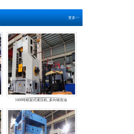
更多>>
1600吨框架式液压机_多向锻造油